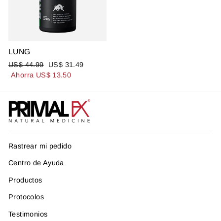
LUNG
Precio
Precio
US$ 44.99
US$ 31.49
habitual
de
Ahorra US$ 13.50
oferta
Rastrear mi pedido
Centro de Ayuda
Productos
Protocolos
Testimonios