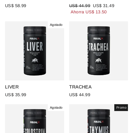
Precio
Precio
US$ 58.99
US$ 44.99
US$ 31.49
habitual
de
Ahorra US$ 13.50
oferta
Agotado
LIVER
TRACHEA
US$ 35.99
US$ 44.99
Agotado
Promo