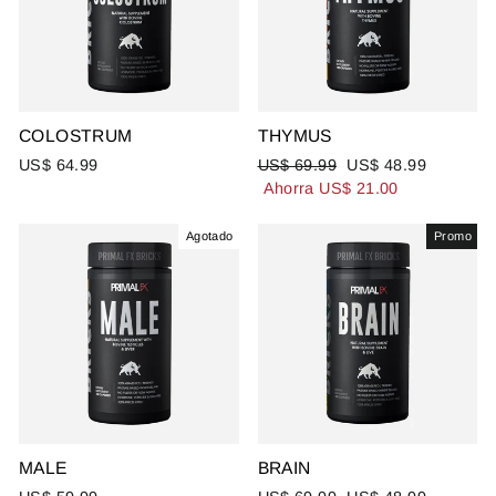
COLOSTRUM
THYMUS
Precio
Precio
US$ 64.99
US$ 69.99
US$ 48.99
habitual
de
Ahorra US$ 21.00
oferta
Agotado
Promo
MALE
BRAIN
Precio
Precio