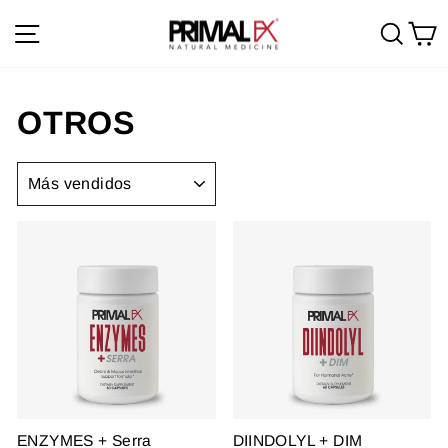
Ir
Navegación
Busc
C
directamente
al
contenido
OTROS
ORDENAR
ENZYMES + Serra
DIINDOLYL + DIM