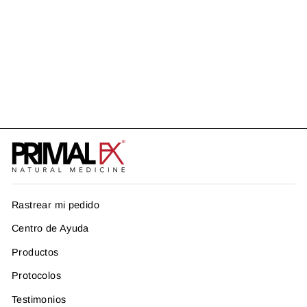
HEART
Precio
Precio
US$ 44.99
US$ 31.49
habitual
de
Ahorra US$ 13.50
oferta
Rastrear mi pedido
Centro de Ayuda
Productos
Protocolos
Testimonios