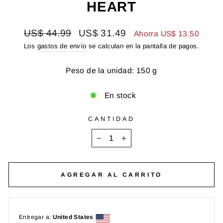
HEART
Precio
Precio
US$ 44.99
US$ 31.49
Ahorra US$ 13.50
habitual
de
Los
gastos de envío
se calculan en la pantalla de pagos.
oferta
Peso de la unidad: 150 g
En stock
CANTIDAD
−
+
AGREGAR AL CARRITO
Entregar a:
United States