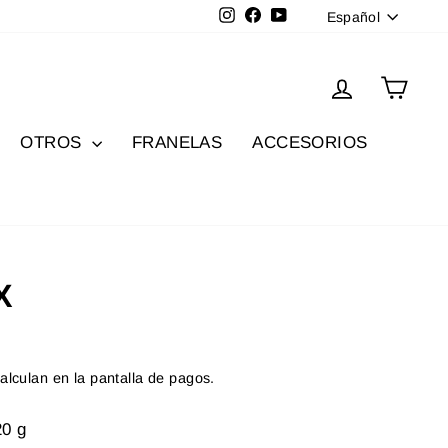
Idioma
Instagram
Facebook
YouTube
Español
Ingresar
Carri
OTROS
FRANELAS
ACCESORIOS
X
alculan en la pantalla de pagos.
20 g