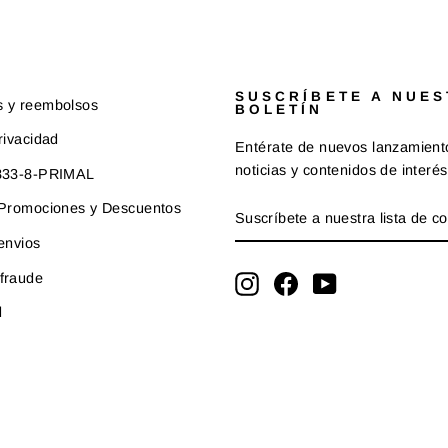
SUSCRÍBETE A NUE
s y reembolsos
BOLETÍN
rivacidad
Entérate de nuevos lanzamient
noticias y contenidos de interés
-833-8-PRIMAL
SUSCRÍBETE
SUSCRIBIR
e Promociones y Descuentos
A
NUESTRA
 envios
LISTA
fraude
DE
Instagram
Facebook
YouTube
CORREO
d