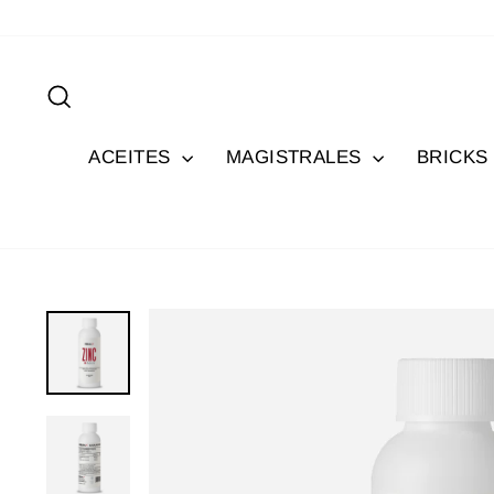
Ir
directamente
al
Buscar
contenido
ACEITES
MAGISTRALES
BRICKS