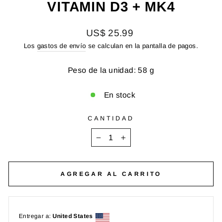
VITAMIN D3 + MK4
Precio
US$ 25.99
habitual
Los
gastos de envío
se calculan en la pantalla de pagos.
Peso de la unidad: 58 g
En stock
CANTIDAD
−
+
AGREGAR AL CARRITO
Entregar a:
United States