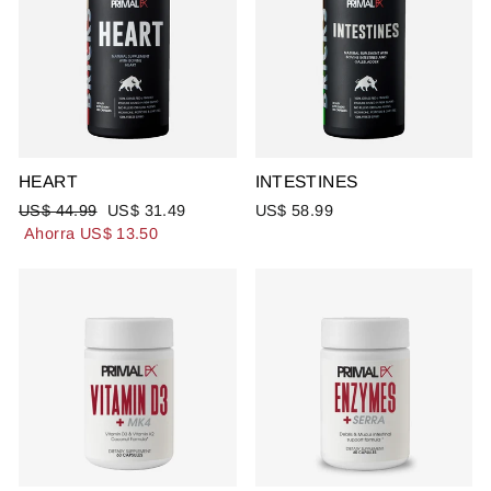
HEART
INTESTINES
Precio
Precio
US$ 44.99
US$ 31.49
US$ 58.99
habitual
de
Ahorra US$ 13.50
oferta