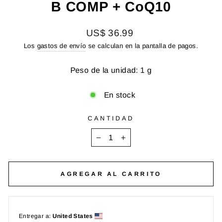
B COMP + CoQ10
Precio
US$ 36.99
habitual
Los
gastos de envío
se calculan en la pantalla de pagos.
Peso de la unidad: 1 g
En stock
CANTIDAD
−
+
AGREGAR AL CARRITO
Entregar a:
United States