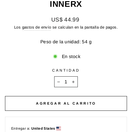
INNERX
Precio
US$ 44.99
habitual
Los
gastos de envío
se calculan en la pantalla de pagos.
Peso de la unidad: 54 g
En stock
CANTIDAD
−
+
AGREGAR AL CARRITO
Entregar a:
United States