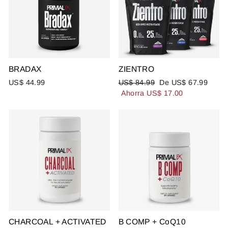
BRADAX
ZIENTRO
Precio
Precio
US$ 44.99
US$ 84.99
De US$ 67.99
habitual
de
Ahorra US$ 17.00
oferta
CHARCOAL + ACTIVATED
B COMP + CoQ10