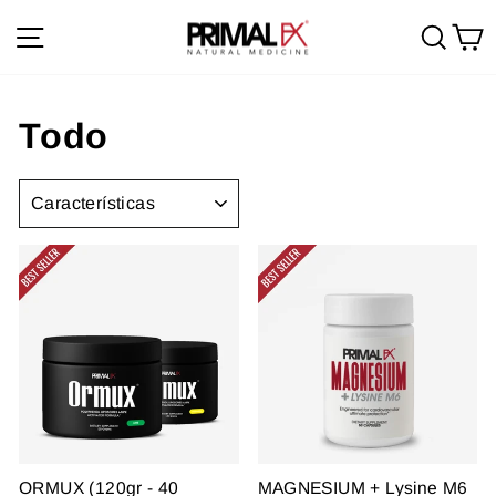
Ir
Navegación
Busc
C
directamente
al
contenido
Todo
ORDENAR
ORMUX (120gr - 40
MAGNESIUM + Lysine M6