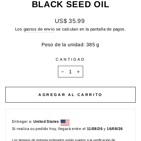
BLACK SEED OIL
Precio
US$ 35.99
habitual
Los
gastos de envío
se calculan en la pantalla de pagos.
Peso de la unidad: 385 g
CANTIDAD
−
+
AGREGAR AL CARRITO
Entregar a:
United States
Si realiza su pedido hoy, llegará entre el
11/08/26
y
16/08/26
Los tiempos de entrega estimados están sujetos a la verificación de