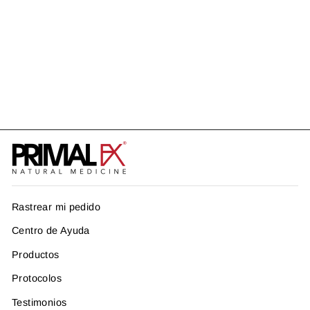
BRAIN
Precio
Precio
US$ 69.99
US$ 48.99
habitual
de
Ahorra US$ 21.00
oferta
Rastrear mi pedido
Centro de Ayuda
Productos
Protocolos
Testimonios