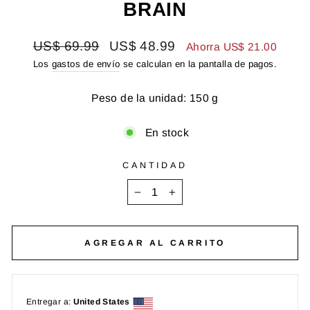
BRAIN
Precio
Precio
US$ 69.99
US$ 48.99
Ahorra US$ 21.00
habitual
de
Los
gastos de envío
se calculan en la pantalla de pagos.
oferta
Peso de la unidad: 150 g
En stock
CANTIDAD
−
+
AGREGAR AL CARRITO
Entregar a:
United States