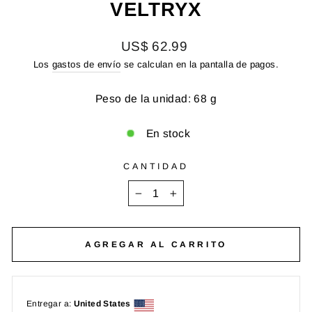
VELTRYX
Precio
US$ 62.99
habitual
Los
gastos de envío
se calculan en la pantalla de pagos.
Peso de la unidad: 68 g
En stock
CANTIDAD
−
+
AGREGAR AL CARRITO
Entregar a:
United States