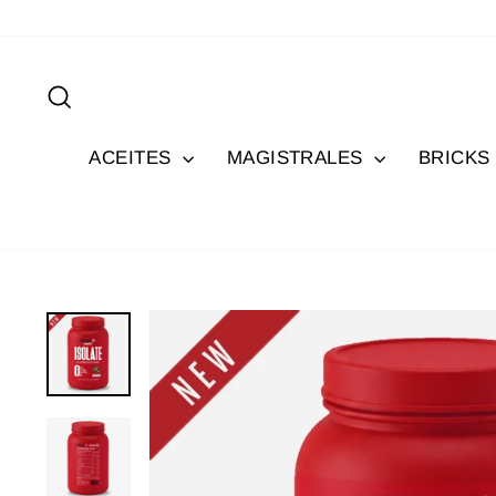
Ir
directamente
al
Buscar
contenido
ACEITES
MAGISTRALES
BRICKS