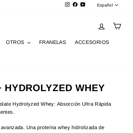
Idioma
Instagram
Facebook
YouTube
Español
Ingresar
Carri
OTROS
FRANELAS
ACCESORIOS
+ HYDROLYZED WHEY
solate Hydrolyzed Whey: Absorción Ultra Rápida
entes.
avanzada. Una proteína whey hidrolizada de