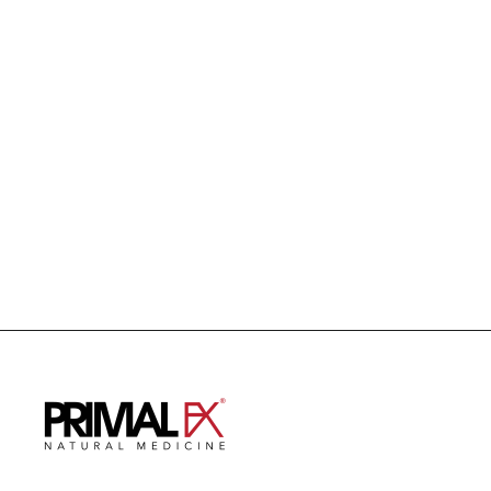
ISOLATE + HYDROLYZED WHEY
US$ 59.99