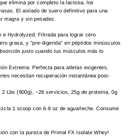
ue elimina por completo la lactosa, los
rasas. El aislado de suero definitivo para una
r magra y sin pesadez.
e e Hydrolyzed: Filtrada para lograr cero
ero grasa, y "pre-digerida" en péptidos minúsculos
absorción justo cuando tus músculos más lo
ción Extrema: Perfecta para atletas exigentes,
enes necesitan recuperación instantánea post-
 2 Lbs (900g), ~26 servicios, 25g de proteína, 0g
zcla 1 scoop con 6-8 oz de agua/leche. Consume
ción con la pureza de Primal FX Isolate Whey!