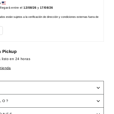
s
 llegará entre el
12/08/26
y
17/08/26
os están sujetos a la verificación de dirección y condiciones externas fuera de
a
Pickup
listo en 24 horas
 tienda
LO?