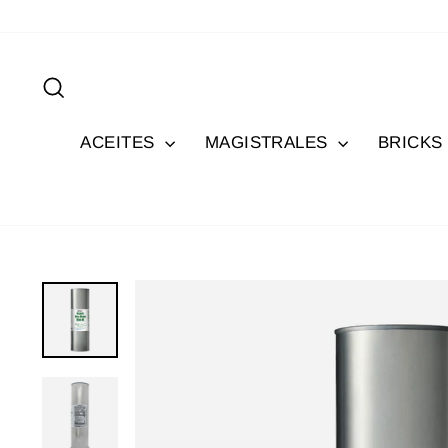
Ir
directamente
al
Buscar
contenido
ACEITES
MAGISTRALES
BRICKS