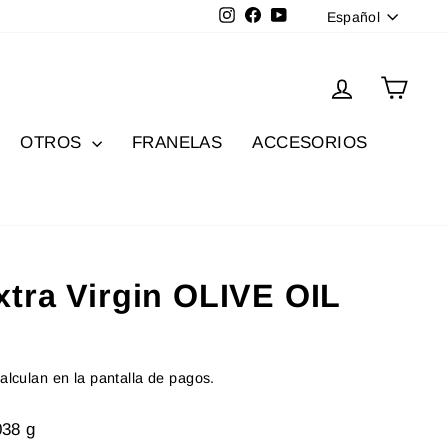
Idioma
Instagram
Facebook
YouTube
Español
Ingresar
Carri
OTROS
FRANELAS
ACCESORIOS
xtra Virgin OLIVE OIL
alculan en la pantalla de pagos.
038 g