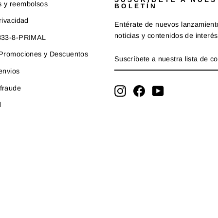
s y reembolsos
BOLETÍN
rivacidad
Entérate de nuevos lanzamient
noticias y contenidos de interés
-833-8-PRIMAL
SUSCRÍBETE
SUSCRIBIR
e Promociones y Descuentos
A
NUESTRA
 envios
LISTA
fraude
DE
Instagram
Facebook
YouTube
CORREO
d