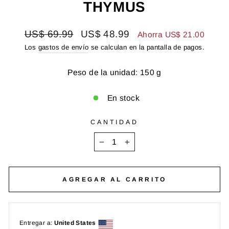
THYMUS
Precio
Precio
US$ 69.99
US$ 48.99
Ahorra US$ 21.00
habitual
de
Los
gastos de envío
se calculan en la pantalla de pagos.
oferta
Peso de la unidad: 150 g
En stock
CANTIDAD
−
+
AGREGAR AL CARRITO
Entregar a:
United States