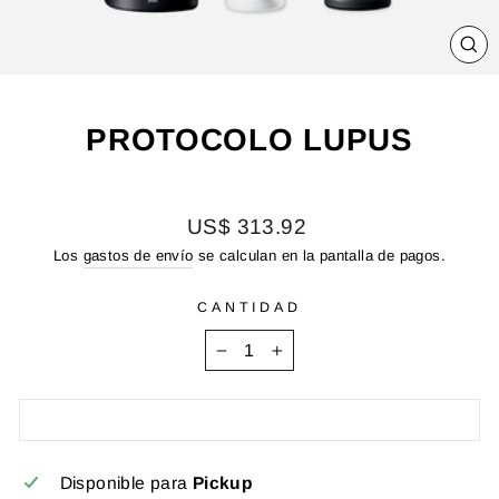
CE
(E
PROTOCOLO LUPUS
Precio
US$ 313.92
habitual
Los
gastos de envío
se calculan en la pantalla de pagos.
CANTIDAD
−
+
Disponible para
Pickup