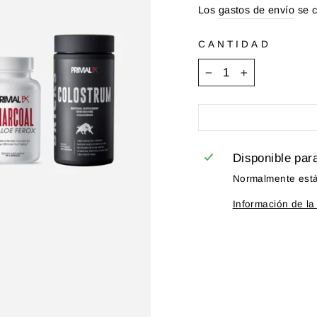
habitual
Los
gastos de envío
se c
CANTIDAD
−
+
Disponible par
Normalmente está 
Información de la