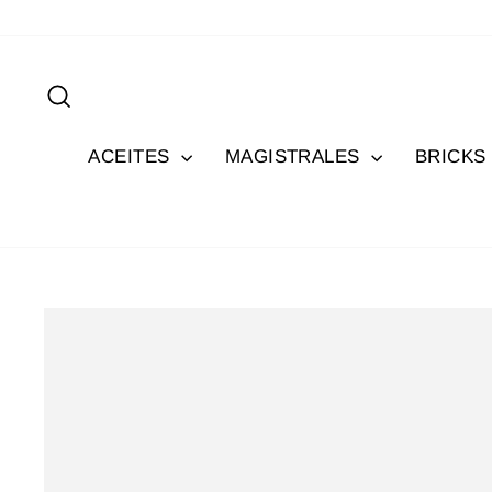
Ir
directamente
al
Buscar
contenido
ACEITES
MAGISTRALES
BRICKS