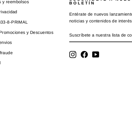
s y reembolsos
BOLETÍN
rivacidad
Entérate de nuevos lanzamient
noticias y contenidos de interés
-833-8-PRIMAL
SUSCRÍBETE
SUSCRIBIR
e Promociones y Descuentos
A
NUESTRA
 envios
LISTA
fraude
DE
Instagram
Facebook
YouTube
CORREO
d