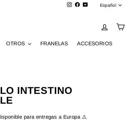
Idioma
Instagram
Facebook
YouTube
Español
Ingresar
Carri
OTROS
FRANELAS
ACCESORIOS
LO INTESTINO
LE
disponible para entregas a Europa ⚠️