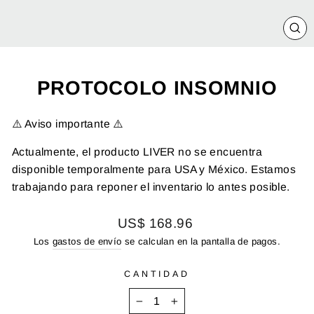
CE
(E
PROTOCOLO INSOMNIO
⚠️ Aviso importante ⚠️
Actualmente, el producto LIVER no se encuentra
disponible temporalmente para USA y México. Estamos
trabajando para reponer el inventario lo antes posible.
Precio
US$ 168.96
habitual
Los
gastos de envío
se calculan en la pantalla de pagos.
CANTIDAD
−
+