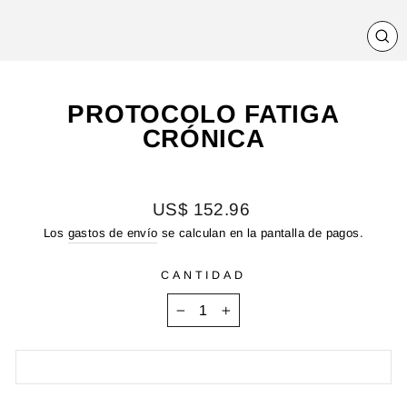
CE
(E
PROTOCOLO FATIGA
CRÓNICA
Precio
US$ 152.96
habitual
Los
gastos de envío
se calculan en la pantalla de pagos.
CANTIDAD
−
+