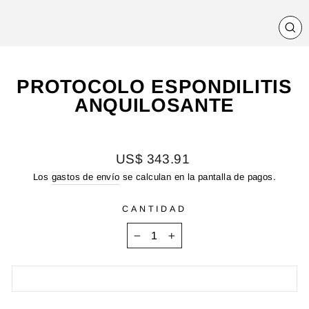
CE
(E
PROTOCOLO ESPONDILITIS
ANQUILOSANTE
Precio
US$ 343.91
habitual
Los
gastos de envío
se calculan en la pantalla de pagos.
CANTIDAD
−
+