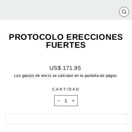
CE
(E
PROTOCOLO ERECCIONES
FUERTES
Precio
US$ 171.95
habitual
Los
gastos de envío
se calculan en la pantalla de pagos.
CANTIDAD
−
+