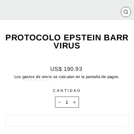
CE
(E
PROTOCOLO EPSTEIN BARR
VIRUS
Precio
US$ 190.93
habitual
Los
gastos de envío
se calculan en la pantalla de pagos.
CANTIDAD
−
+