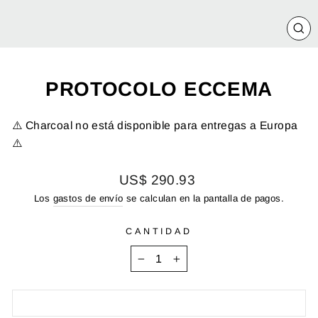
CE
(E
PROTOCOLO ECCEMA
⚠️ Charcoal no está disponible para entregas a Europa
⚠️
Precio
US$ 290.93
habitual
Los
gastos de envío
se calculan en la pantalla de pagos.
CANTIDAD
−
+