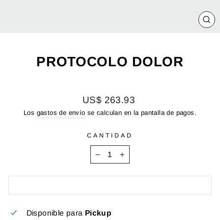
CE
(E
PROTOCOLO DOLOR
Precio
US$ 263.93
habitual
Los
gastos de envío
se calculan en la pantalla de pagos.
CANTIDAD
−
+
Disponible para
Pickup