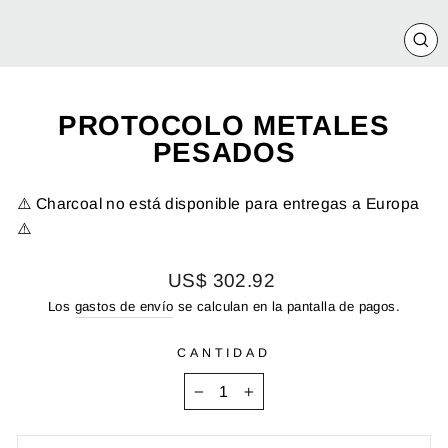
CE
(E
PROTOCOLO METALES
PESADOS
⚠️ Charcoal no está disponible para entregas a Europa
⚠️
Precio
US$ 302.92
habitual
Los
gastos de envío
se calculan en la pantalla de pagos.
CANTIDAD
−
+