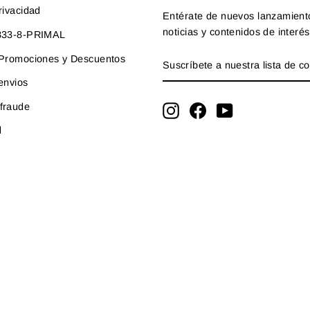
rivacidad
Entérate de nuevos lanzamient
noticias y contenidos de interés
-833-8-PRIMAL
SUSCRÍBETE
SUSCRIBIR
e Promociones y Descuentos
A
NUESTRA
 envios
LISTA
fraude
DE
Instagram
Facebook
YouTube
CORREO
d