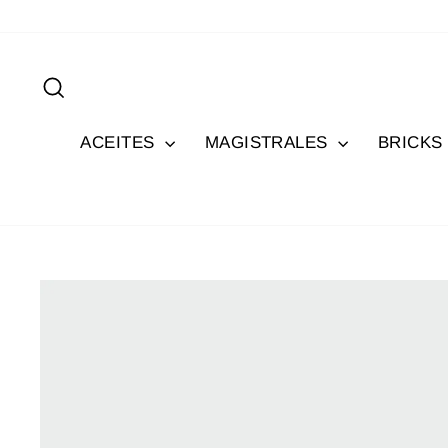
Ir
directamente
al
Buscar
contenido
ACEITES
MAGISTRALES
BRICKS