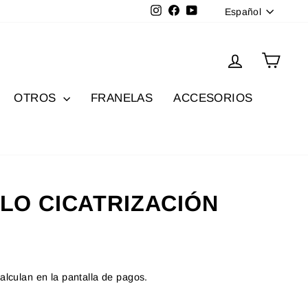
Idioma
Instagram
Facebook
YouTube
Español
Ingresar
Carri
OTROS
FRANELAS
ACCESORIOS
LO CICATRIZACIÓN
alculan en la pantalla de pagos.