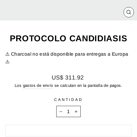
CE
(E
PROTOCOLO CANDIDIASIS
⚠️ Charcoal no está disponible para entregas a Europa
⚠️
Precio
US$ 311.92
habitual
Los
gastos de envío
se calculan en la pantalla de pagos.
CANTIDAD
−
+