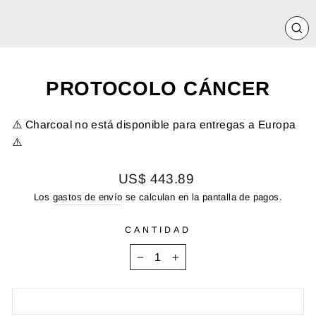
CE
(E
PROTOCOLO CÁNCER
⚠️ Charcoal no está disponible para entregas a Europa
⚠️
Precio
US$ 443.89
habitual
Los
gastos de envío
se calculan en la pantalla de pagos.
CANTIDAD
−
+