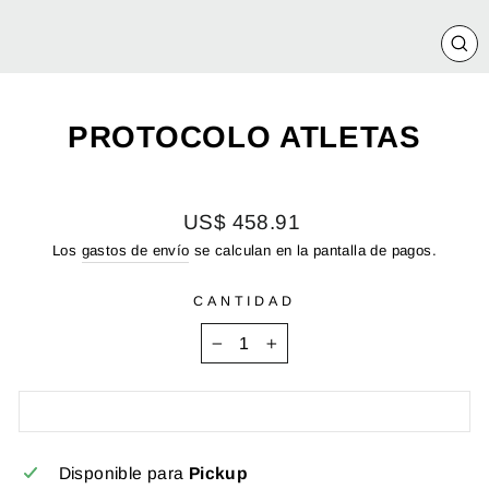
CE
(E
PROTOCOLO ATLETAS
Precio
US$ 458.91
habitual
Los
gastos de envío
se calculan en la pantalla de pagos.
CANTIDAD
−
+
Disponible para
Pickup