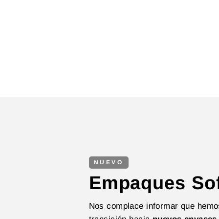
NUEVO
Empaques Sof
Nos complace informar que hemos