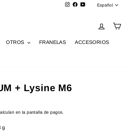
Idioma
Instagram
Facebook
YouTube
Español
Ingresar
Carri
OTROS
FRANELAS
ACCESORIOS
M + Lysine M6
alculan en la pantalla de pagos.
8 g