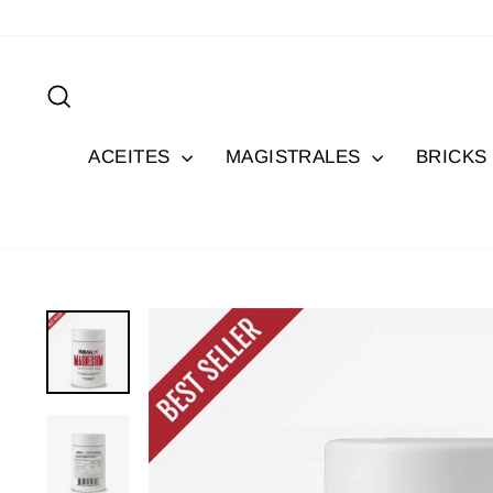
Ir
directamente
al
Buscar
contenido
ACEITES
MAGISTRALES
BRICKS