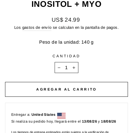
INOSITOL + MYO
Precio
US$ 24.99
habitual
Los
gastos de envío
se calculan en la pantalla de pagos.
Peso de la unidad: 140 g
CANTIDAD
−
+
AGREGAR AL CARRITO
Entregar a:
United States
Si realiza su pedido hoy, llegará entre el
13/08/26
y
18/08/26
Los tiempos de entrega estimados están sujetos a la verificación de