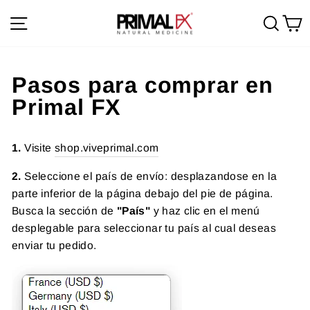
Ir
Navegación
Busc
C
directamente
al
contenido
Pasos para comprar en
Primal FX
1.
Visite
shop.viveprimal.com
2.
Seleccione el país de envío: desplazandose en la
parte inferior de la página debajo del pie de página.
Busca la sección de
"País"
y haz clic en el menú
desplegable para seleccionar tu país al cual deseas
enviar tu pedido.