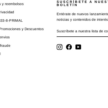
SUSCRÍBETE A NUE
s y reembolsos
BOLETÍN
rivacidad
Entérate de nuevos lanzamient
noticias y contenidos de interés
-833-8-PRIMAL
SUSCRÍBETE
SUSCRIBIR
e Promociones y Descuentos
A
NUESTRA
 envios
LISTA
fraude
DE
Instagram
Facebook
YouTube
CORREO
d