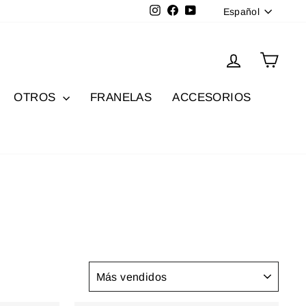
Idioma
Instagram
Facebook
YouTube
Español
Ingresar
Carri
OTROS
FRANELAS
ACCESORIOS
ORDENAR