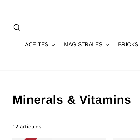
Ir
directamente
al
Buscar
contenido
ACEITES
MAGISTRALES
BRICKS
Minerals & Vitamins
12 artículos