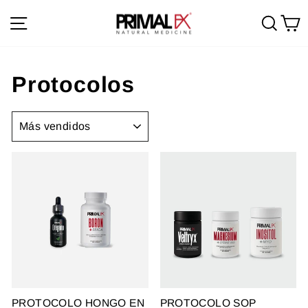
Ir
Navegación
Busc
C
directamente
al
contenido
Protocolos
ORDENAR
PROTOCOLO HONGO EN
PROTOCOLO SOP