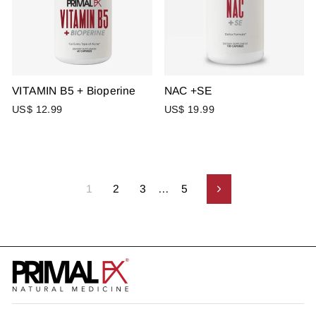
VITAMIN B5 + Bioperine
NAC +SE
US$ 12.99
US$ 19.99
1
2
3
…
5
Siguiente