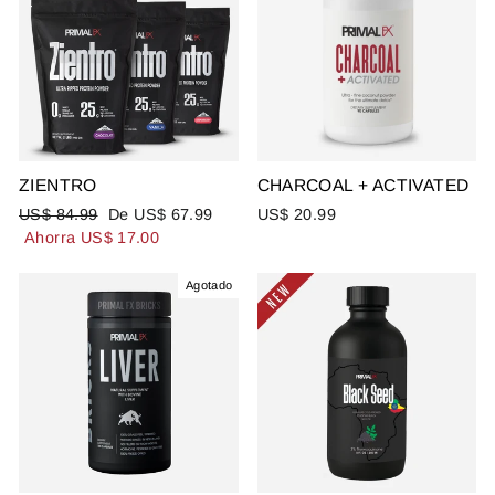
ZIENTRO
CHARCOAL + ACTIVATED
Precio
Precio
US$ 84.99
De US$ 67.99
US$ 20.99
habitual
de
Ahorra US$ 17.00
oferta
Agotado