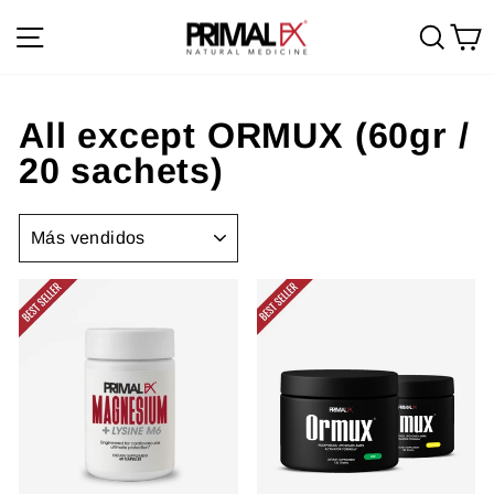
Ir
Navegación
Busc
C
directamente
al
contenido
All except ORMUX (60gr /
20 sachets)
ORDENAR