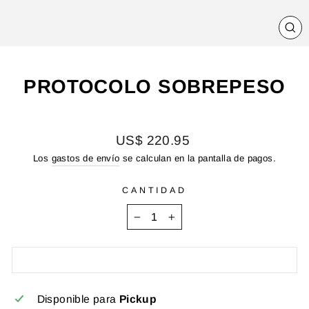
CE
(E
PROTOCOLO SOBREPESO
Precio
US$ 220.95
habitual
Los
gastos de envío
se calculan en la pantalla de pagos.
CANTIDAD
−
+
Disponible para
Pickup