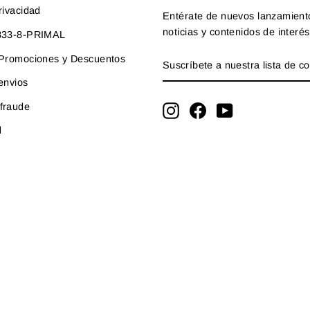
rivacidad
Entérate de nuevos lanzamient
noticias y contenidos de interés
-833-8-PRIMAL
SUSCRÍBETE
SUSCRIBIR
e Promociones y Descuentos
A
NUESTRA
 envios
LISTA
fraude
DE
Instagram
Facebook
YouTube
CORREO
d