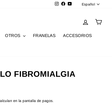
Idioma
Instagram
Facebook
YouTube
Español
Ingresar
Carri
OTROS
FRANELAS
ACCESORIOS
LO FIBROMIALGIA
alculan en la pantalla de pagos.