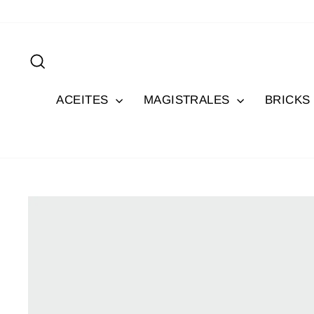
Ir
directamente
al
Buscar
contenido
ACEITES
MAGISTRALES
BRICKS