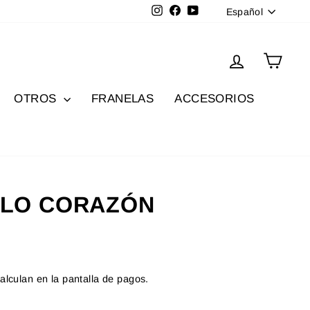
Idioma
Instagram
Facebook
YouTube
Español
Ingresar
Carri
OTROS
FRANELAS
ACCESORIOS
LO CORAZÓN
alculan en la pantalla de pagos.