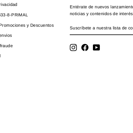
rivacidad
Entérate de nuevos lanzamient
noticias y contenidos de interés
-833-8-PRIMAL
SUSCRÍBETE
SUSCRIBIR
e Promociones y Descuentos
A
NUESTRA
 envios
LISTA
fraude
DE
Instagram
Facebook
YouTube
CORREO
d