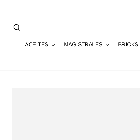
Ir
directamente
al
Buscar
contenido
ACEITES
MAGISTRALES
BRICKS